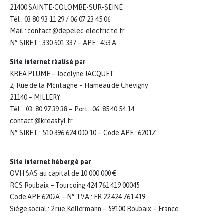
21400 SAINTE-COLOMBE-SUR-SEINE
Tél : 03 80 93 11 29 / 06 07 23 45 06
Mail : contact@depelec-electricite.fr
N° SIRET : 330 601 337 – APE : 453 A
Site internet réalisé par
KREA PLUME – Jocelyne JACQUET
2, Rue de la Montagne – Hameau de Chevigny
21140 – MILLERY
Tél. : 03. 80.97.39.38 – Port. :06. 85.40.54.14
contact@kreastyl.fr
N° SIRET : 510 896 624 000 10 – Code APE : 6201Z
Site internet hébergé par
OVH SAS au capital de 10 000 000 €
RCS Roubaix – Tourcoing 424 761 419 00045
Code APE 6202A – N° TVA : FR 22 424 761 419
Siège social : 2 rue Kellermann – 59100 Roubaix – France.