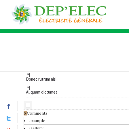
Donec rutrum nisi
Aliquam dictumet
Comments
0
example
Gallery